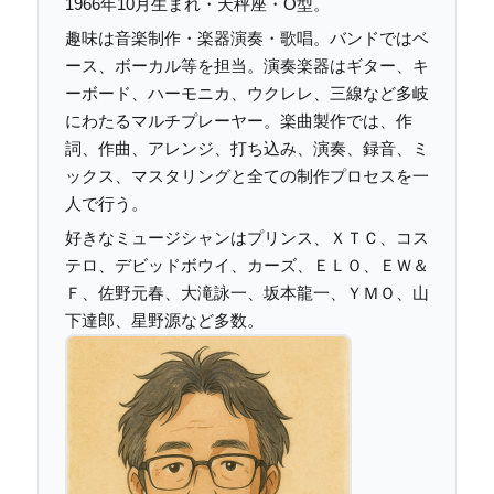
1966年10月生まれ・天秤座・O型。
趣味は音楽制作・楽器演奏・歌唱。バンドではベ
ース、ボーカル等を担当。演奏楽器はギター、キ
ーボード、ハーモニカ、ウクレレ、三線など多岐
にわたるマルチプレーヤー。楽曲製作では、作
詞、作曲、アレンジ、打ち込み、演奏、録音、ミ
ックス、マスタリングと全ての制作プロセスを一
人で行う。
好きなミュージシャンはプリンス、ＸＴＣ、コス
テロ、デビッドボウイ、カーズ、ＥＬＯ、ＥＷ＆
Ｆ、佐野元春、大滝詠一、坂本龍一、ＹＭＯ、山
下達郎、星野源など多数。