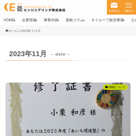
お問合せ
MENU
HOME
企業情報
事業内容
屋根コラム
タイルーフ販売事業
公
ホーム
2023年
11月
2023年11月
– date –
環境について