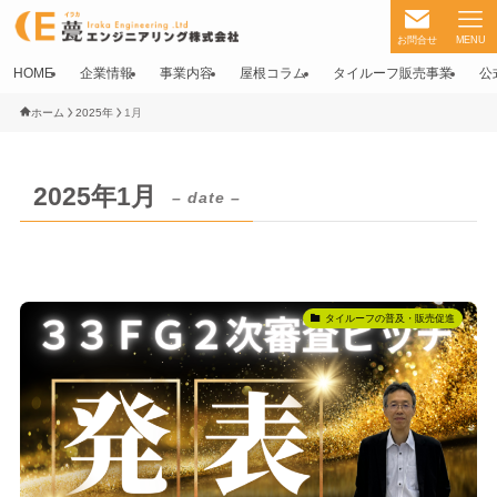
お問合せ
MENU
HOME
企業情報
事業内容
屋根コラム
タイルーフ販売事業
公
ホーム
2025年
1月
2025年1月
– date –
タイルーフの普及・販売促進